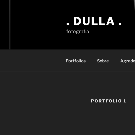
Pular
para
. DULLA .
o
conteúdo
fotografia
Portfolios
Sobre
Agrade
PORTFOLIO 1